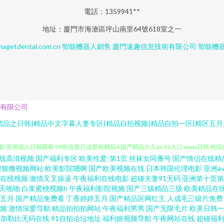
電話：1359941**
地址：廈門市海滄區坪山南里64號618室之一
agetdental.com.cn
智能機器人銷售
廈門速趣信息技術有限公司
智能機
有限公司
精品之日韩|精品中文字幕人妻专区|精品自拍视频|精品自拍一区|精区五月
线高清视频
国产福利专区
欧美性爱-第1页
丝袜女同番号
国产情侣在线精
97人人摸人人 中日韩人妻人人搞人人插人人操 性生活免费播放视频 日本岛国蜜桃在线自慰潮吹
狠狠撸视频网站
欧美影院嗯啊
国产欧美视频在线
日本韩国伦理电影
亚洲a
在线视频
激情叉叉操逼
午夜福利在线电影
超碰夫妻91无码
亚洲第十页第
天啪啪
白浆蜜桃视频h
午夜福利影院视频
国产三级精品三级
欧美精品在
电影 亚洲成人日韩夜夜 99热这里只这里有精品4 国产精品久久av 91入口 www日韩 
五月
国产精品免费看
丁香婷婷五月
国产精品区网红主
人成毛三级片免费
频
激情深爱导航
精品拍拍拍网站
午夜福利男男
国产无限毛片
欧美日韩
频 国产91亚洲 51在线播放 影视大全在线观看官网免费入口在线看 97资源共享总战 国产
加勒比无码在线
91自拍论坛地址
福利姬视频导航
午夜网站在线
超碰福