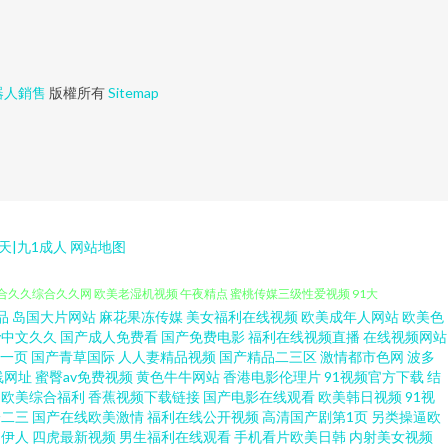
器人銷售
版權所有
Sitemap
天|九1成人
网站地图
品
岛国大片网站
麻花果冻传媒
美女福利在线视频
欧美成年人网站
欧美色
 91网污 国内国产精品 操草草 91av海角 69电影福利网 免费观看的黄
v中文久久
国产成人免费看
国产免费电影
福利在线视频直播
在线视频网站
一页
国产青草国际
人人妻精品视频
国产精品二三区
激情都市色网
波多
线网址
蜜臀av免费视频
黄色牛牛网站
香港电影伦理片
91视频官方下载
结
色综合久久综合久久网 欧美老湿机视频 午夜精点 蜜桃传媒三级性爱视频 91大
欧美综合福利
香蕉视频下载链接
国产电影在线观看
欧美韩日视频
91视
一二三
国产在线欧美激情
福利在线公开视频
高清国产剧第1页
另类操逼欧
一区草 欧美a级网站 天堂日韩精品 免费在线的网站www91 日韩av人人操
利伊人
四虎最新视频
男生福利在线观看
手机看片欧美日韩
内射美女视频