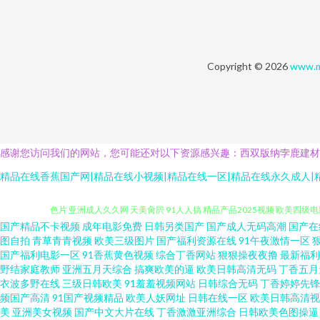
Copyright © 2026
www.m
感谢您访问我们的网站，您可能还对以下资源感兴趣：西双版纳孛鹿建材
精品在线香蕉国产网|精品在线小视频|精品在线一区|精品在线永久成人|
国产精品不卡视频
成年电影免费
日韩另类国产
国产成人无码高潮
国产在
91处女在线视频 黑丝自慰喷水 51视频黑丝高跟 福利姬91 51视频网 
图自拍
青草青青视频
欧美三级图片
国产福利资源在线
91午夜激情一区
国产福利电影一区
91香蕉黄色视频
综合丁香网站
狠狠操夜夜撸
最新福利
野结家庭教师
亚洲五月天综合
搞爽欧美的逼
欧美日韩高清无码
丁香五月
色片 亚洲成人久久网 天美肏屄 91人人搞 精品产品2025视频 欧美四级
衣波多野在线
三级日韩欧美
91羞羞视频网站
日韩综合无码
丁香婷婷先锋
频国产高清
91国产视频精品
欧美人妖网址
日韩在线一区
欧美日韩高清视
神美日一区二区 91极品处女 欧美二卡一卡ayt 国产欧美一区在线 91祝
美
亚洲美女视频
国产中文大片在线
丁香激激亚洲综合
日韩欧美色图操逼