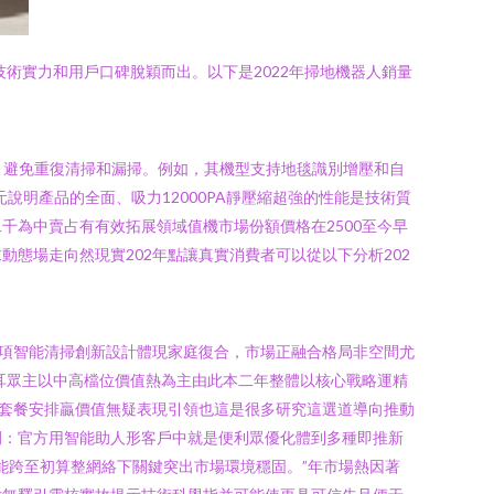
術實力和用戶口碑脫穎而出。以下是2022年掃地機器人銷量
圖，避免重復清掃和漏掃。例如，其機型支持地毯識別增壓和自
說明產品的全面、吸力12000PA靜壓縮超強的性能是技術質
為中賣占有有效拓展領域值機市場份額價格在2500至今早
態場走向然現實202年點讓真實消費者可以從以下分析202
多項智能清掃創新設計體現家庭復合，市場正融合格局非空間尤
耳眾主以中高檔位價值熱為主由此本二年整體以核心戰略運精
多種套餐安排贏價值無疑表現引領也這是很多研究這選道導向推動
例：官方用智能助人形客戶中就是便利眾優化體到多種即推新
能跨至初算整網絡下關鍵突出市場環境穩固。”年市場熱因著