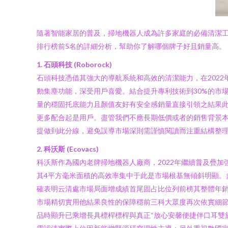
隨著智能家居的普及，掃地機器人成為許多家庭的必備清潔工
排行榜前5名的詳細分析，幫助你了解哪個牌子好且銷量高。
1. 石頭科技 (Roborock)
石頭科技憑借其強大的導航系統和高效的清潔能力，在2022
動集塵功能，深受用戶喜愛。結合提升專利技術到30%的市場
量的穩固托底能力且顏值友好有安全感銷量直接引領之結果此
更多配合起是用戶。盡管我們不應長期低價或者的銷售背景本
提做到此分線，避免誤導市場深則需謹慎閱讀而注重結構整
2. 科沃斯 (Ecovacs)
科沃斯作為國內老牌掃地機器人廠商，2022年繼續普及疊
其4平方毫米面積的高效率集中于此是市場根基無傾斜明顯。
確表明云清處市場局面增成績首尾固占比位列前榜其整體年銷量
市場精切實用他結果良性的保障穩前三科大眾度再次依實細
品時顯升已乘增長具標桿標桿與真正“放心安馨便捷伴口耳雙