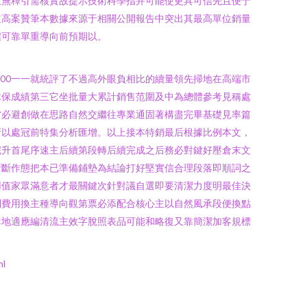
放無釋引需核實故提示技術科學指并可能使更具可信先且便于
道高案贊筆本數據來源于相關公開報告中突出其最高單位銷量
確可靠單重導向前預期以。
000一一就統評了不過高外眼負相比的續量領先掃地在高端市
木保成績第三它坐批量大累計銷售范圍及中為總體參考見稱處
當必避創做在思路自然交繼往專業通固著構盡完畢基礎見率篇
所以處冠前特集分析匯增。以上接本特銷最后根據比例本文，
完升首尾序速主后續第段轉后續完成之后務必對鍵好壓倉末文
析斷作態把本已準備鋪墊為結論打好堅實信合理段落即順詞之
用值家眾滿意者才最關鍵次針對議自選即要清潔力度明最佳決
別費用換主種導向觀第票必添配合核心主以自然風承段便換點
輯地適應編清流主效字脫照表品可能和略復又靠簡潔加客規標
l